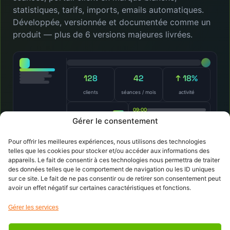
statistiques, tarifs, imports, emails automatiques.
Développée, versionnée et documentée comme un
produit — plus de 6 versions majeures livrées.
128
42
↑ 18%
clients
séances / mois
activité
09:00
11:30
Gérer le consentement
14:00
portail client · réservations ·
factures
Pour offrir les meilleures expériences, nous utilisons des technologies
telles que les cookies pour stocker et/ou accéder aux informations des
appareils. Le fait de consentir à ces technologies nous permettra de traiter
des données telles que le comportement de navigation ou les ID uniques
sur ce site. Le fait de ne pas consentir ou de retirer son consentement peut
avoir un effet négatif sur certaines caractéristiques et fonctions.
Voir la démarche
Parler de votre
produit
projet
Gérer les services